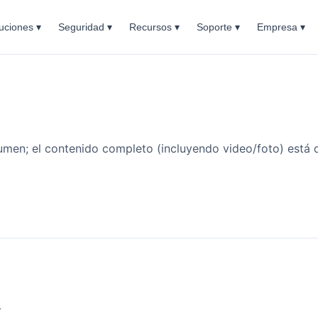
uciones ▾
Seguridad ▾
Recursos ▾
Soporte ▾
Empresa ▾
umen; el contenido completo (incluyendo video/foto) está 
.