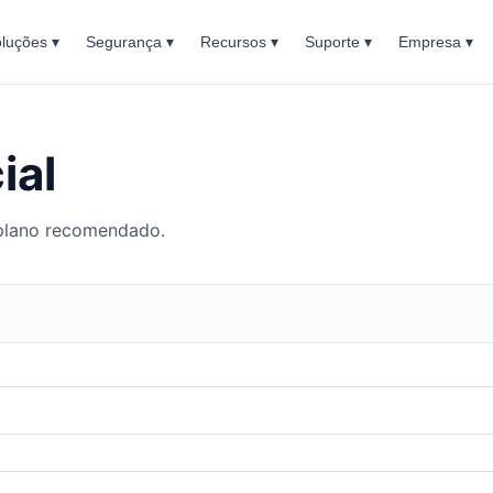
luções ▾
Segurança ▾
Recursos ▾
Suporte ▾
Empresa ▾
ial
 plano recomendado.